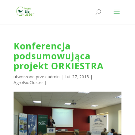
Konferencja
podsumowująca
projekt ORKIESTRA
utworzone przez
admin
|
Lut 27, 2015
|
AgroBioCluster
|