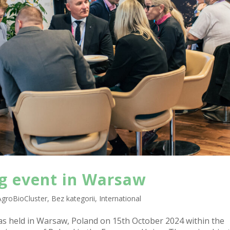
 event in Warsaw
AgroBioCluster
,
Bez kategorii
,
International
 held in Warsaw, Poland on 15th October 2024 within the