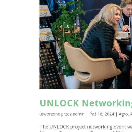
UNLOCK Networking
utworzone przez
admin
|
Paź 16, 2024
|
Agro
,
The UNLOCK project networking event was