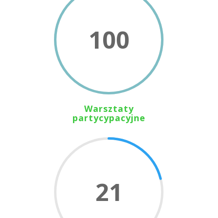
100
Warsztaty
partycypacyjne
21