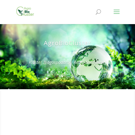
AgroBioCluster
Klaster Biogospodarski Rolno-Spożywczej